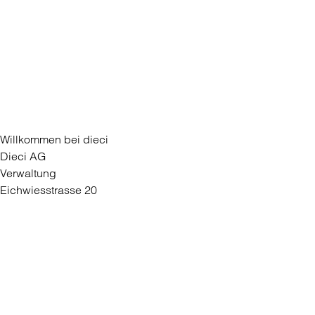
Willkommen bei dieci
Dieci AG
Verwaltung
Eichwiesstrasse 20
8645 Rapperswil-Jona
Für Unternehmen
Partner werden
Medien
Kontaktieren Sie uns
Kontaktformular
Filiale eröffnen
Bei dieci arbeiten
AGB
Datenschutz
dieci natura
dieci Gelato Webshop