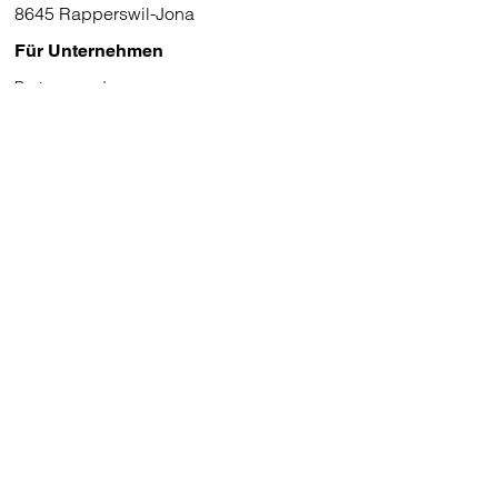
8645 Rapperswil-Jona
Für Unternehmen
Partner werden
Medien
Kontaktieren Sie uns
Kontaktformular
Filiale eröffnen
Bei dieci arbeiten
AGB
Datenschutz
dieci natura
dieci Gelato Webshop
dieci Helpdesk