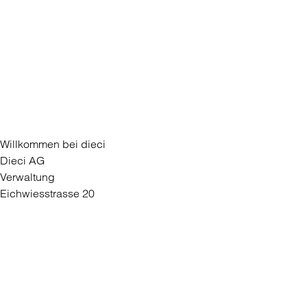
Willkommen bei dieci
Dieci AG
Verwaltung
Eichwiesstrasse 20
8645 Rapperswil-Jona
Für Unternehmen
Partner werden
Medien
Kontaktieren Sie uns
Kontaktformular
Filiale eröffnen
Bei dieci arbeiten