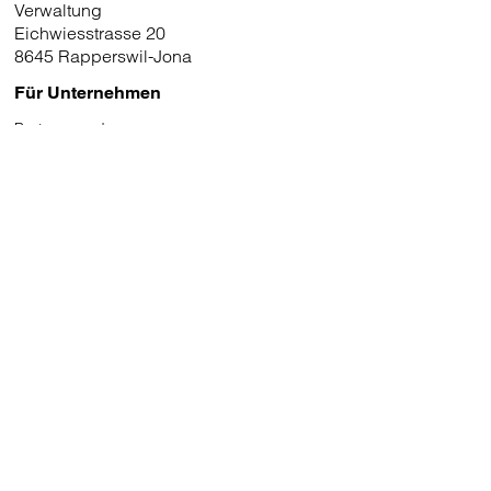
Verwaltung
Eichwiesstrasse 20
8645 Rapperswil-Jona
Für Unternehmen
Partner werden
Medien
Kontaktieren Sie uns
Kontaktformular
Filiale eröffnen
Bei dieci arbeiten
AGB
Datenschutz
dieci natura
dieci Gelato Webshop