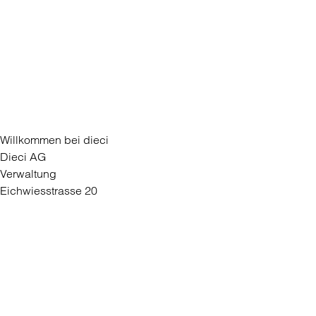
Willkommen bei dieci
Dieci AG
Verwaltung
Eichwiesstrasse 20
8645 Rapperswil-Jona
Für Unternehmen
Partner werden
Medien
Kontaktieren Sie uns
Kontaktformular
Filiale eröffnen
Bei dieci arbeiten
AGB
Datenschutz
dieci natura
dieci Gelato Webshop