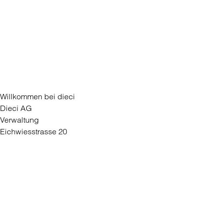
Willkommen bei dieci
Dieci AG
Verwaltung
Eichwiesstrasse 20
8645 Rapperswil-Jona
Für Unternehmen
Partner werden
Medien
Kontaktieren Sie uns
Kontaktformular
Filiale eröffnen
Bei dieci arbeiten
AGB
Datenschutz
dieci natura
dieci Gelato Webshop